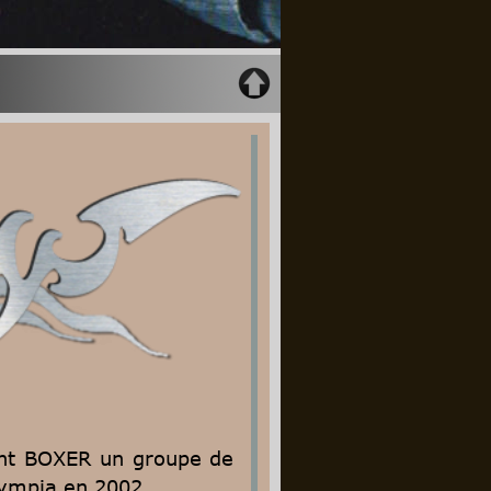
nt
BOXER
un
groupe
de 
lympia en 2002.