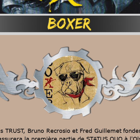
s
TRUST,
Bruno
Recrosio
et
Fred
Guillemet
fonde
i assurera la première partie de STATUS QUO à l'O