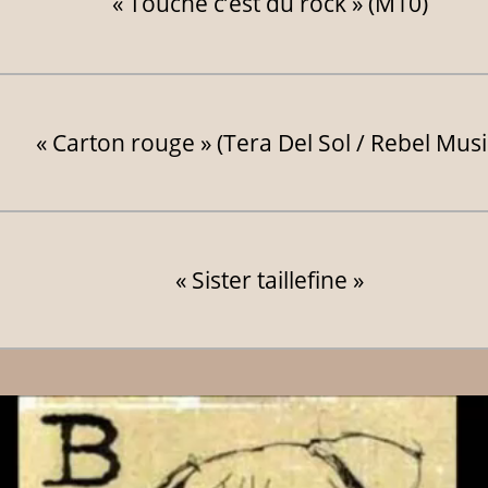
« Touche c’est du rock » (M10)
« Carton rouge » (Tera Del Sol / Rebel Musi
« Sister taillefine »