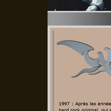
1997
:
Après
les
année
hard rock original, qu