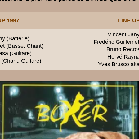
UP 1997
LINE UP
Vincent Jany
y (Batterie)
Frédéric Guilleme
et (Basse, Chant)
Bruno Recros
sa (Guitare)
Hervé Raynal
(Chant, Guitare)
Yves Brusco aka 