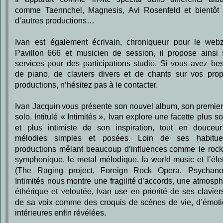
comme
Taennchel,
Magnesis,
Avi
Rosenfeld
et
bientôt
d’autres productions…
Ivan
est
également
écrivain,
chroniqueur
pour
le
webz
Pavillon
666
et
musicien
de
session,
il
propose
ainsi
services
pour
des
participations
studio.
Si
vous
avez
bes
de
piano,
de
claviers
divers
et
de
chants
sur
vos
prop
productions, n’hésitez pas à le contacter.
Ivan
Jacquin
vous
présente
son
nouvel
album,
son
premie
solo.
Intitulé
« Intimités »,
Ivan
explore
une
facette
plus
so
et
plus
intimiste
de
son
inspiration,
tout
en
douceur
mélodies
simples
et
posées.
Loin
de
ses
habitue
productions
mêlant
beaucoup
d’influences
comme
le
rock
symphonique,
le
metal
mélodique,
la
world
music
et
l’éle
(The
Raging
project,
Foreign
Rock
Opera,
Psychanoï
Intimités
nous
montre
une
fragilité
d’accords,
une
atmosph
éthérique
et
veloutée,
Ivan
use
en
priorité
de
ses
clavier
de
sa
voix
comme
des
croquis
de
scènes
de
vie,
d’émoti
intérieures enfin révélées.