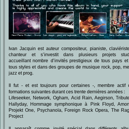
Ivan
Jacquin
est
auteur
compositeur,
pianiste,
claviérist
chanteur
et
s’investit
dans
plusieurs
projets
stud
accueillant
nombre
d’invités
prestigieux
de
tous
pays
et
tous
styles
et
dans
des
groupes
de
musique
rock,
pop,
met
jazz et prog. 
Il
fut
-
et
est
toujours
pour
certaines
-,
membre
actif
formations suivantes durant ces trente dernières années :
Lifeseeker,
Network,
Ogham,
Acid
Rain,
Aegirson,
Tribut
Hallyday,
Hommage
symphonique
à
Pink
Floyd,
Amon
Projekt
One,
Psychanoïa,
Foreign
Rock
Opera,
The
Rag
Project
Il
apparaît
comme
invité
spécial
dans
différents
alb